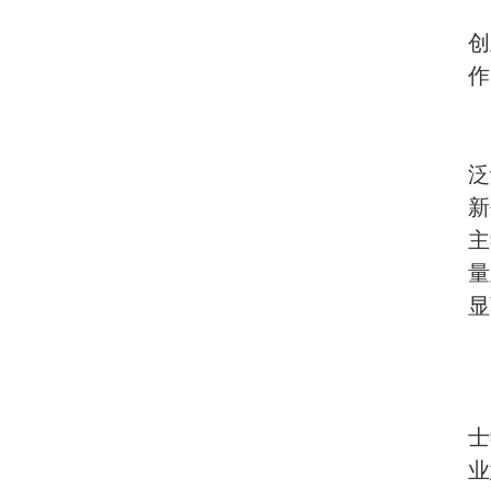
创
作
泛
新
主
量
显
士
业