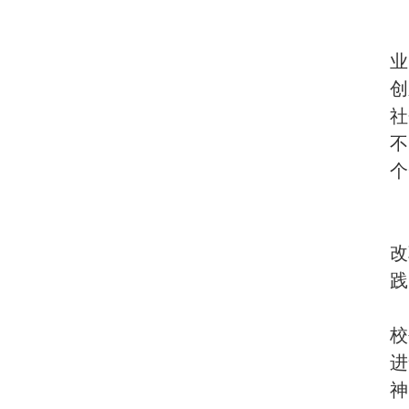
业
创
社
不
个
改
践
校
进
神