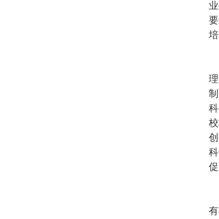
业
要
培
理
制
科
校
创
科
促
有