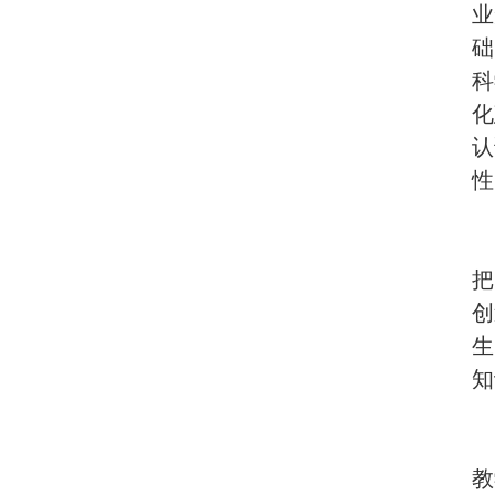
业
础
科
化
认
性
把
创
生
知
教