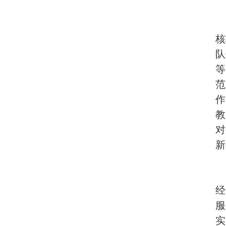
核
队
等
范
作
教
对
新
经
服
实