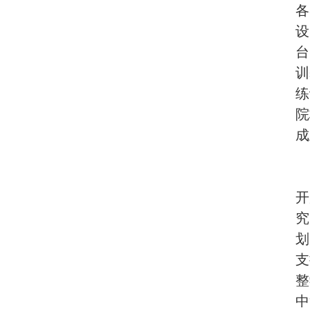
各
设
台
训
练
院
成
开
究
划
支
整
中