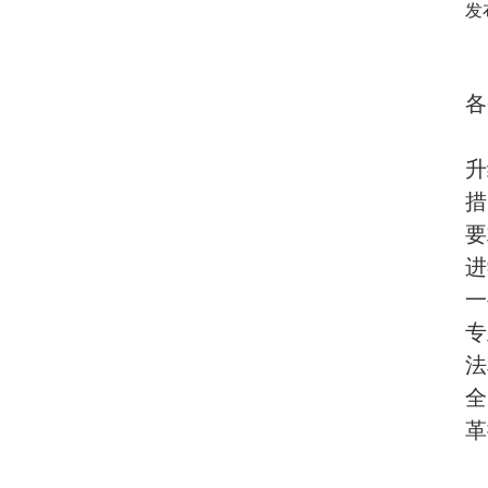
发
各
升
措
要
进
一
专
法
全
革